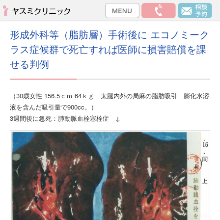
形成外科等（脂肪層）手術後に エコノミーク
ラス症候群で死亡すれば医師に損害賠償を課
せる判例
（30歳女性 156.5ｃｍ 64ｋｇ 太腿内外の局麻の脂肪吸引 膨化水溶
液を含んだ吸引量で900cc。）
3週間後に急死：肺動脈血栓塞栓症 ↓