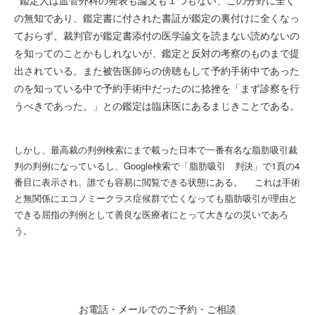
鑑定人は血管外科の発表も論文も１つもない、この分野に全く
の無知であり、鑑定書に付された書証が鑑定の裏付けに全くなっ
ておらず、裁判官が鑑定書添付の医学論文を読まない読めないの
を知ってのことかもしれないが、鑑定と反対の考察のものまで提
出されている。また被告医師らの傍聴もして予約手術中であった
のを知っている中で予約手術中だったのに捻挫を「まず診察を行
うべきであった。」との鑑定は臨床医にあるまじきことである。
しかし、最高裁の判例検索にまで載った日本で一番有名な脂肪吸引裁
判の判例になっているし、Google検索で「脂肪吸引 判決」で1頁の4
番目に表示され、誰でも容易に閲覧できる状態にある。 これは手術
と無関係にエコノミークラス症候群で亡くなっても脂肪吸引が理由と
できる屈指の判例として善良な医療者にとって大きなの災いであろ
う。
お電話・メールでのご予約・ご相談