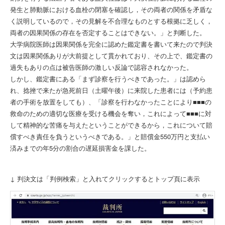
発生と肺動脈における血栓の閉塞を確認し，その両者の関係を矛盾な
く説明しているので，その見解を不合理なものとする根拠に乏しく，
両者の因果関係の存在を否定することはできない。」と判断した。
大学病院医師は因果関係を完全に認めた鑑定書を書いて来たので判決
文は因果関係ありが大前提として貫かれており、その上で、鑑定書の
過失もありの点は被告医師の激しい反論で認容されなかった。
しかし、鑑定書にある「まず診察を行うべきであった。」は認めら
れ、捻挫で来たが急死前日（土曜午後）に来院した患者には（予約患
者の手術を放置をしても）、「診察を行わなかったことにより■■■の
救命のための適切な医療を受ける機会を奪い，これによって■■■に対
して精神的な苦痛を与えたということができるから，これについて賠
償すべき責任を負うというべきである。」と賠償金550万円と支払い
済みまでの年5分の割合の遅延損害金を課した。
↓ 判決文は「判例検索」と入れてクリックするとトップ頁に表示