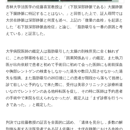
杏林大学法医学の佐藤喜宣教授は「（下肢深部静脈である）大腿静脈
と下腿静脈に特記することはない。」と回答した上で、証人尋問では
大伏在静脈は深部静脈と何度も述べ、上記の「微量の血栓」を起源と
した「右下肢深部静脈血栓症」と論じ、「脂肪吸引を一番の原因と考
えている」と証言した。
大学病院医師の鑑定人は脂肪吸引した太腿の剖検所見に全く触れず
に、これが肺塞栓を起こしたと、「因果関係あり」の鑑定。また執刀
医が出向依頼で患者と初めて手術日に初めて会った医師にも術前採血
や胸部レントゲンの検査をしなかった過失や数日入院させなかった過
失を指摘。また脂肪吸引の20日後にこの患者が階段から落ちて捻挫し
診て欲しいと予約なしで来た際に、受付は美容クリニックと診療科違
いなのでレントゲンのある他科転医を促し、その時に医師は予約患者
の手術中で来院を伝えられなかったが、鑑定人は「まず診察を行うべ
きであった。」と鑑定した。
判決では佐藤教授の証言を全面的に認め、「遺体を見分し，多数の解
剖例を有する法医学者である証人佐藤は，大伏在静脈における血栓の