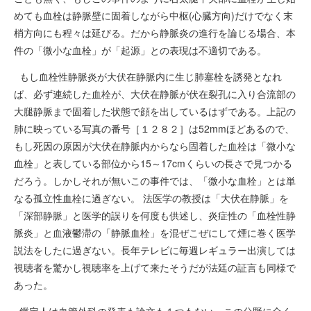
めても血栓は静脈壁に固着しながら中枢(心臓方向)だけでなく末
梢方向にも程々は延びる。だから静脈炎の進行を論じる場合、本
件の「微小な血栓」が「起源」との表現は不適切である。
もし血栓性静脈炎が大伏在静脈内に生じ肺塞栓を誘発となれ
ば、必ず連続した血栓が、大伏在静脈が伏在裂孔に入り合流部の
大腿静脈まで固着した状態で顔を出しているはずである。上記の
肺に映っている写真の番号［１２８２］は52mmほどあるので、
もし死因の原因が大伏在静脈内からなら固着した血栓は「微小な
血栓」と表している部位から15～17cmくらいの長さで見つかる
だろう。しかしそれが無いこの事件では、「微小な血栓」とは単
なる孤立性血栓に過ぎない。 法医学の教授は「大伏在静脈」を
「深部静脈」と医学的誤りを何度も供述し、炎症性の「血栓性静
脈炎」と血液鬱滞の「静脈血栓」を混ぜこぜにして煙に巻く医学
説法をしたに過ぎない。長年テレビに毎週レギュラー出演しては
視聴者を驚かし視聴率を上げて来たそうだが法廷の証言も同様で
あった。