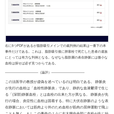
右に5つPDFがあるが脂肪吸引メインでの裁判例の結果は一番下の本
事件だけである。これは、脂肪吸引後に肺塞栓で死亡した患者の遺族
にとっては有力な判例となる。なぜなら脂肪層の表在静脈には微小な
血栓は探せば必ず見つからである。
――――――――――（論評）――――――――――
この法医学の教授が虚偽を述べているのは明白である。 静脈炎
が先行の血栓は「血栓性静脈炎」であり、静的な血液鬱滞で生じ
る「(深部)静脈血栓」とは血栓の出来た方が異なる。 静脈炎が先
行の場合、炎症性に血栓は固着する。特に大伏在静脈のような表
在静脈においては筋肉より外のため血栓が筋肉の屈伸運動で飛ぶ
ことも無く、もしこの事件のように右太腿中央部に血栓が生じ始