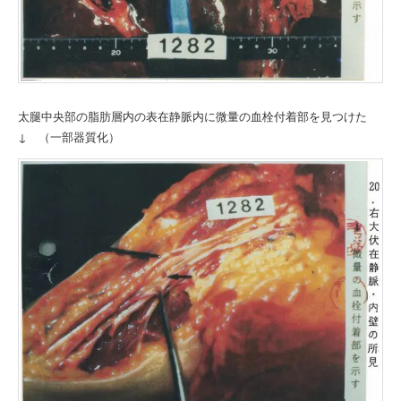
太腿中央部の脂肪層内の表在静脈内に微量の血栓付着部を見つけた
↓ （一部器質化）