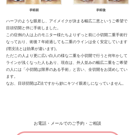
ハーフのような眼差し、アイメイクが決まる幅広二恵というご希望で
目頭切開と伴に手術しました。
この症例の人は上のモニター様たちよりずっと前に小切開二重手術行
なっており、術後７年経過しても二重のラインは全く安定しています
(埋没法とは効果が違います)。
ただこの人より更に広い白人の様な二重を小切開で行うと何年かして
ラインが浅くなった人もあり、現在は、外人並みの幅広二重をご希望
の人には「小切開は限界のある手術」と言い、全切開をお奨めしてい
ます。
なお、目頭切開はZ法ですから妙にキツイ眼差しになっていません。
手術の解説
料金
よくあるご質問
医学コラム
表示金額は税抜き価格となっております。
小切開は絶対に取れませんか？
１.全切開と小切開の切開
全切開のように内部処理をするのが３mm×３の小切開二重
※小切開は行っていないクリニックや、行っていても熱心に取り組んでいな
お電話・メールでのご予約・ご相談
いところの方が大半です。