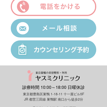
まぶたの脱脂の際の1～2mmの傷は後々肉眼で分からないレベルに落
手術項目
金額
小切開は術後の痛みがありますか？
ち着くことは知られています。
担当医が脱脂に不慣れですと3mm余り切開して行うこともあります
小切開（脱脂含む）
￥250,000
が、これもかなり目立たない傷に落ち着きます。
2箇所固定・針穴2～3点
￥120,000
2箇所固定＋脱脂
￥200,000
一方、全切開で目頭付近～目尻付近まで切開した傷は5年経っても分
小切開の腫れはどの程度でひきますか？
4箇所固定・針穴6点
￥140,000
かりますが、取れない二重が作れることは魅力的です。それで皮膚を
あまり切らずに皮下では全切開と似た内部処理ができないかと10年悩
埋没法
4箇所固定＋脱脂
￥220,000
んで始めたのが、2箇所または3箇所切開の小切開です。
抜糸（1本・1年内） 当院
￥20,000
内出血の色は出ますか？
抜糸（1本・1年内） 他院
￥30,000
全切開がメスで切り込んで創を開くのに比べれば小切開は先端の細い
ライン再埋没（1年内）
無料
メス刃を差し込み小さな創を作る感じです。通常3箇所で3mm以内の
小切開の適応
切開にしています。
全切開
￥300,000
傷跡は目立ちませんか？
二重のラインが取れたくない人で埋没法では無理な人、クッキリ・パ
ッチリ目力のある印象的な二重が希望の人に適応があります。
２．全切開と小切開の内部処理
逆に適応がないのは、まぶたを擦ったりすれば簡単に二重ができるよ
診療時間 10:00～18:00 日曜休診
うな人、外人の目のような激変を望む人、皮膚のゆるみが多く切り取
お化粧はいつから可能ですか？
りをしないと綺麗にならない人が該当します。
東京都豊島区巣鴨 1-18-11 十一屋ビル5F
JR 都営三田線 巣鴨駅 南口から徒歩2分