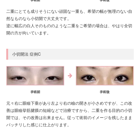
二重にとても成りそうにない頑固な一重も、希望の幅が無理のない自
然なものなら小切開で大丈夫です。
逆に幅広の白人そのもののような二重をご希望の場合は、やはり全切
開の方が向いています。
小切開法 症例C
元々右に眼瞼下垂があり左より右の瞼の開きが小さめですが、この改
善は眼瞼挙筋腱膜の短縮などで治療ですから、二重を作る目的の小切
開では、その改善は出来ません。従って術前のイメージを残したまま
パッチリした感じに仕上がります。