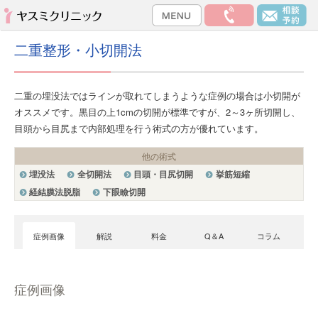
二重整形・小切開法
二重の埋没法ではラインが取れてしまうような症例の場合は小切開が
オススメです。黒目の上1cmの切開が標準ですが、2～3ヶ所切開し、
目頭から目尻まで内部処理を行う術式の方が優れています。
他の術式
埋没法
全切開法
目頭・目尻切開
挙筋短縮
経結膜法脱脂
下眼瞼切開
症例画像
解説
料金
Q＆A
コラム
症例画像