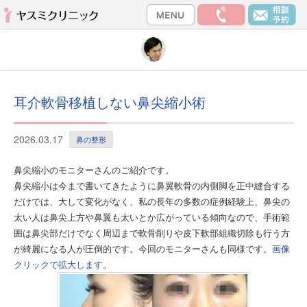
耳介軟骨移植しない鼻尖縮小術
2026.03.17
鼻の整形
鼻尖縮小のモニターさんのご紹介です。
鼻尖縮小は今まで書いてきたように鼻翼軟骨の内側脚を正中縫合する
だけでは、大して変化がなく、私の長年の多数の症例経験上、鼻尖の
太い人は鼻尖上方や鼻翼も太いとか広がっている傾向なので、手術範
囲は鼻尖部だけでなく周辺まで軟骨削りや皮下軟部組織切除も行う方
が綺麗になる人が圧倒的です。今回のモニターさんも同様です。
画像
クリックで拡大します
。