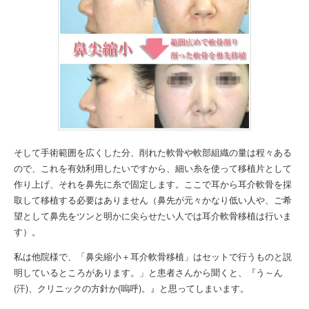
そして手術範囲を広くした分、削れた軟骨や軟部組織の量は程々ある
ので、これを有効利用したいですから、細い糸を使って移植片として
作り上げ、それを鼻先に糸で固定します。ここで耳から耳介軟骨を採
取して移植する必要はありません（鼻先が元々かなり低い人や、ご希
望として鼻先をツンと明かに尖らせたい人では耳介軟骨移植は行いま
す）。
私は他院様で、「鼻尖縮小＋耳介軟骨移植」はセットで行うものと説
明しているところがあります。」と患者さんから聞くと、『う～ん
(汗)、クリニックの方針か(嗚呼)。』と思ってしまいます。