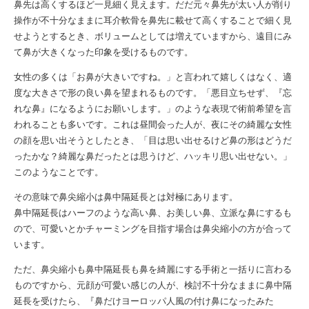
鼻先は高くするほど一見細く見えます。だだ元々鼻先が太い人が削り
操作が不十分なままに耳介軟骨を鼻先に載せて高くすることで細く見
せようとするとき、ボリュームとしては増えていますから、遠目にみ
て鼻が大きくなった印象を受けるものです。
女性の多くは「お鼻が大きいですね。」と言われて嬉しくはなく、適
度な大きさで形の良い鼻を望まれるものです。「悪目立ちせず、『忘
れな鼻』になるようにお願いします。」のような表現で術前希望を言
われることも多いです。これは昼間会った人が、夜にその綺麗な女性
の顔を思い出そうとしたとき、「目は思い出せるけど鼻の形はどうだ
ったかな？綺麗な鼻だったとは思うけど、ハッキリ思い出せない。」
このようなことです。
その意味で鼻尖縮小は鼻中隔延長とは対極にあります。
鼻中隔延長はハーフのような高い鼻、お美しい鼻、立派な鼻にするも
ので、可愛いとかチャーミングを目指す場合は鼻尖縮小の方が合って
います。
ただ、鼻尖縮小も鼻中隔延長も鼻を綺麗にする手術と一括りに言わる
ものですから、元顔が可愛い感じの人が、検討不十分なままに鼻中隔
延長を受けたら、『鼻だけヨーロッパ人風の付け鼻になったみた