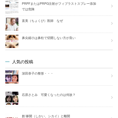
PRPFまたはPRPG注射がフィブラストスプレー添加
では危険
直美（ちょくび）医師 なぜ
鼻尖縮小は鼻柱で切開しない方が良い
人気の投稿
深田恭子の整形・・・
石原さとみ 可愛くなったのは何故？
創 哆開（しかい、シカイ）と離開