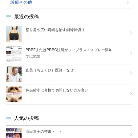
診療その他
最近の投稿
怒り肩や広い肩幅を治す鎖骨骨切り
PRPFまたはPRPG注射がフィブラストスプレー添加
では危険
直美（ちょくび）医師 なぜ
鼻尖縮小は鼻柱で切開しない方が良い
人気の投稿
深田恭子の整形・・・