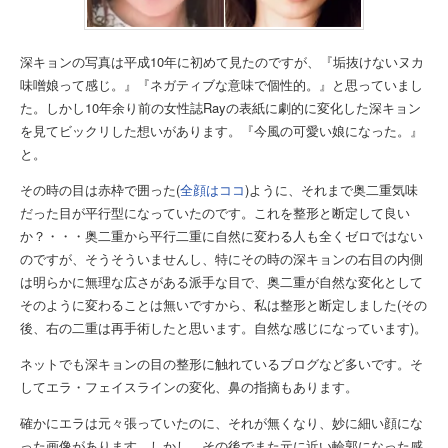
深キョンの写真は平成10年に初めて見たのですが、『垢抜けないヌカ
味噌娘って感じ。』『ネガティブな意味で個性的。』と思っていまし
た。しかし10年余り前の女性誌Rayの表紙に劇的に変化した深キョン
を見てビックリした想いがあります。『今風の可愛い娘になった。』
と。
その時の目は赤枠で囲った(
全顔はココ
)ように、それまで奥二重気味
だった目が平行型になっていたのです。これを整形と断定して良い
か？・・・奥二重から平行二重に自然に変わる人も全くゼロではない
のですが、そうそういませんし、特にその時の深キョンの右目の内側
は明らかに無理な広さがある派手な目で、奥二重が自然な変化として
そのように変わることは無いですから、私は整形と断定しました(その
後、右の二重は再手術したと思います。自然な感じになっています)。
ネットでも深キョンの目の整形に触れているブログなど多いです。そ
してエラ・フェイスラインの変化、鼻の指摘もあります。
確かにエラは元々張っていたのに、それが無くなり、妙に細い顔にな
った画像があります。しかし、その後でまた元に近い輪郭になった感