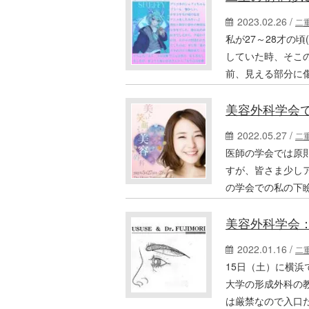
2023.02.26 /
二
私が27～28才の
していた時、そこ
前、見える部分に
美容外科学会
2022.05.27 /
二
医師の学会では原
すが、皆さま少し
の学会での私の下
美容外科学会
2022.01.16 /
二
15日（土）に横浜
大学の形成外科の
は厳禁なので入口