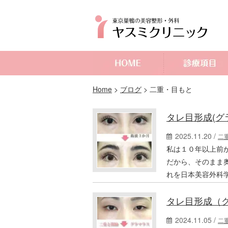
よくあるご質問
Home
>
ブログ
>
二重・目もと
タレ目形成(グ
2025.11.20 /
二
私は１０年以上前
だから、そのまま
れを日本美容外科
タレ目形成（
2024.11.05 /
二