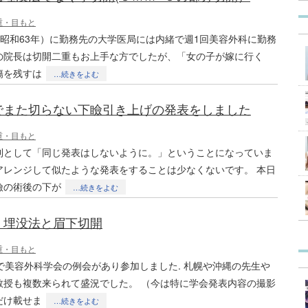
重・目もと
頃(昭和63年）に勤務先の大学医局には内緒で週1回美容外科に勤務
の院長は切開二重もお上手な方でしたが、「女の子が嫁に行く
傷を残すは
…続きをよむ
でまた切らない下瞼引き上げの発表をしました
重・目もと
則として「同じ発表はしないように。」ということになっていま
アレンジして似たような発表をすることは少なくないです。 本日
瞼の術後の下が
…続きをよむ
：埋没法と眉下切開
重・目もと
で美容外科学会の例会があり参加しました. 札幌や沖縄の先生や
教授も複数来られて盛況でした。 （今は特に学会発表内容の撮影
だけ載せま
…続きをよむ