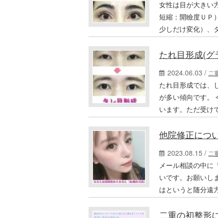
女性は目が大きい
短縮：開瞼度ＵＰ）
少しだけ変化）、タ
たれ目形成(
2024.06.03 /
二
たれ目形成では、
が多い傾向です。
います。ただ受け
他院修正につ
2023.08.15 /
二
メール相談の中に
いです。お願いし
はというと随分遠
二重の初整形