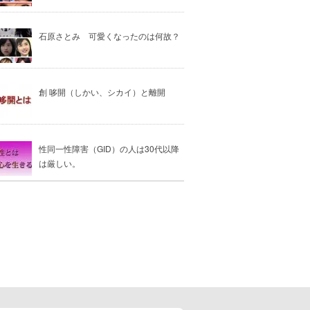
石原さとみ 可愛くなったのは何故？
創 哆開（しかい、シカイ）と離開
性同一性障害（GID）の人は30代以降
は厳しい。