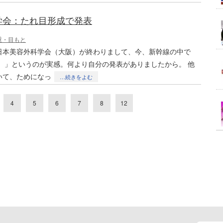
学会：たれ目形成で発表
重・目もと
日本美容外科学会（大阪）が終わりまして、今、新幹線の中で
な。」というのが実感。何より自分の発表がありましたから。 他
いて、ためになっ
…続きをよむ
4
5
6
7
8
12