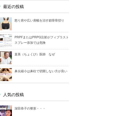
最近の投稿
怒り肩や広い肩幅を治す鎖骨骨切り
PRPFまたはPRPG注射がフィブラスト
スプレー添加では危険
直美（ちょくび）医師 なぜ
鼻尖縮小は鼻柱で切開しない方が良い
人気の投稿
深田恭子の整形・・・