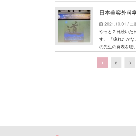
日本美容外科
2021.10.01 /
二
やっと２日続いた
す。 「疲れたか
の先生の発表を聴
1
2
3