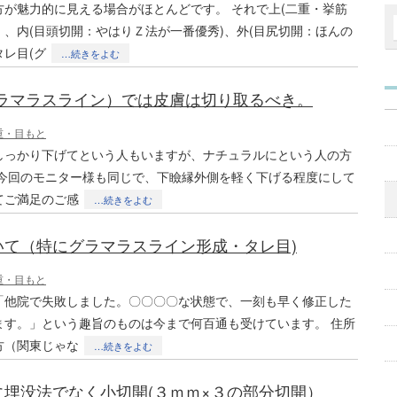
方が魅力的に見える場合がほとんどです。 それで上(二重・挙筋
、内(目頭切開：やはりＺ法が一番優秀)、外(目尻切開：ほんの
レ目(グ
…続きをよむ
グラマラスライン）では皮膚は切り取るべき。
重・目もと
しっかり下げてという人もいますが、ナチュラルにという人の方
 今回のモニター様も同じで、下瞼縁外側を軽く下げる程度にして
てご満足のご感
…続きをよむ
いて（特にグラマラスライン形成・タレ目)
重・目もと
「他院で失敗しました。〇〇〇〇な状態で、一刻も早く修正した
ます。」という趣旨のものは今まで何百通も受けています。 住所
方（関東じゃな
…続きをよむ
に埋没法でなく小切開(３ｍｍ×３の部分切開）