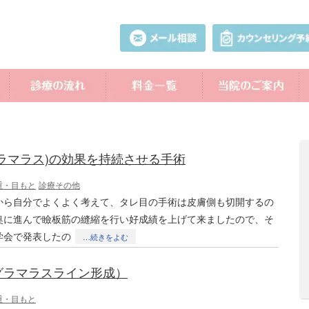
ラマラス)の効果を持続させる手術
重・目もと
診療その他
から自分でよくよく考えて、タレ目の手術は皮膚側も切開するの
奥に進んで瞼板筋の縫縮を行い好成績を上げて来ましたので、そ
学会で発表したの
…続きをよむ
グラマラスライン形成）
重・目もと