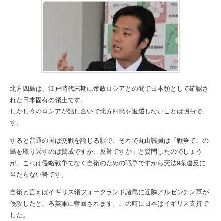
北方四島は、江戸時代末期に帝政ロシアとの間で日本領として確認さ
れた日本固有の領土です。
しかし今のロシアが話し合いで北方四島を返還しないことは明白で
す。
すると普通の国は交戦を論じる訳で、それで丸山議員は「戦争でこの
島を取り返すのは賛成ですか、反対ですか」と質問したのでしょう
が、これは侵略戦争でなく自衛のための戦争ですから憲法9条違反に
当たらない筈です。
自衛と言えばイギリス領フォークランド諸島に近隣アルゼンチン軍が
侵攻したところ英軍に奪回されます。この時に日本はイギリス支持で
した。