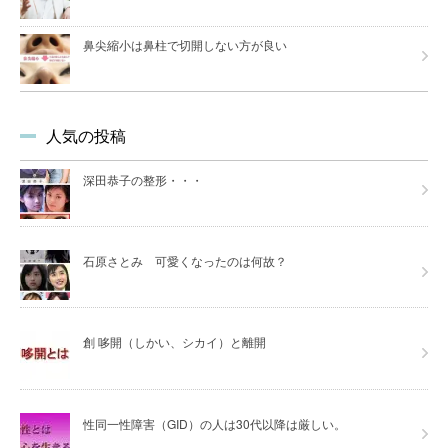
鼻尖縮小は鼻柱で切開しない方が良い
人気の投稿
深田恭子の整形・・・
石原さとみ 可愛くなったのは何故？
創 哆開（しかい、シカイ）と離開
性同一性障害（GID）の人は30代以降は厳しい。