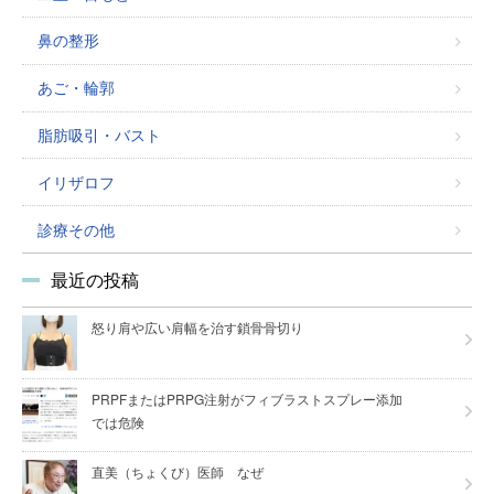
鼻の整形
あご・輪郭
脂肪吸引・バスト
イリザロフ
診療その他
最近の投稿
怒り肩や広い肩幅を治す鎖骨骨切り
PRPFまたはPRPG注射がフィブラストスプレー添加
では危険
直美（ちょくび）医師 なぜ