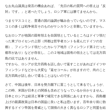
なお丸山議員は発言の機会あれば、「先日の私の質問への答えは『反
対』です。」と述べたでしょう。ロシア軍には勝てませんから。
つまりマスコミと、普通の国の論調が噛み合っていないのです。マス
コミの多くは戦争発言そのものがケシカランと非難していますから。
なおロシアが他国の固有領土を自国領としているところはドイツ領だ
った東プロイセンの上部（州都は哲学者カントを産んだドイツの古
都）、フィンランド領だったカレリア地方（フィンランド第２だった
都市があり）などが存在し、この２地域は固有の領土としては北方四
島の比ではありません。
ですから、ロシアが北方四島を話し合いで返すことがあればドイツや
フィンランドなどから大変な『返せコール』が出ますので、尚のこと
北方四島が話し合いで還ることはないのです。
さて、中国は後年、日本を勢力圏下に置こうとして来るでしょうが、
この時、米国が日本との関係も含めどうなっているか分かりません。
日本とロシアは経済と軍事で補完できる関係にありますから、四島棚
上げの親露政策は日本の国益に良いと私は思います。百年余り前に勃
興するドイツ帝国を脅威として国情の大きく異なるロシアと同盟を結