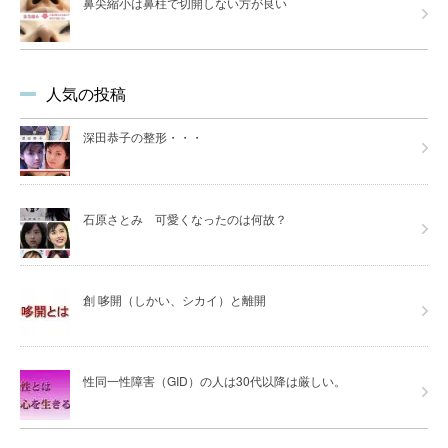
鼻尖縮小は鼻柱で切開しない方が良い
人気の投稿
深田恭子の整形・・・
石原さとみ 可愛くなったのは何故？
創 哆開（しかい、シカイ）と離開
性同一性障害（GID）の人は30代以降は厳しい。