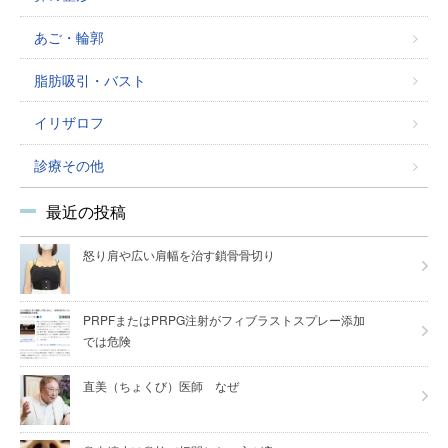
あご・輪郭
脂肪吸引・バスト
イリザロフ
診療その他
最近の投稿
怒り肩や広い肩幅を治す鎖骨骨切り
PRPFまたはPRPG注射がフィブラストスプレー添加
では危険
直美（ちょくび）医師 なぜ