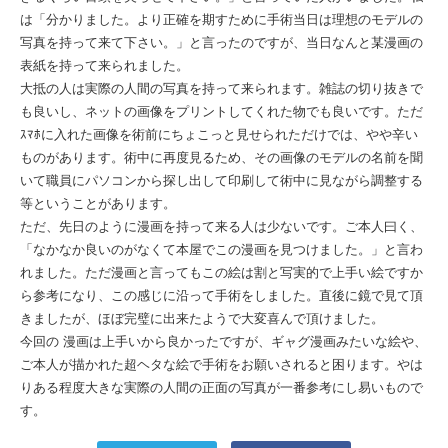
は「分かりました。より正確を期すために手術当日は理想のモデルの
写真を持って来て下さい。」と言ったのですが、当日なんと某漫画の
表紙を持って来られました。
大抵の人は実際の人間の写真を持って来られます。雑誌の切り抜きで
も良いし、ネットの画像をプリントしてくれた物でも良いです。ただ
ｽﾏﾎに入れた画像を術前にちょこっと見せられただけでは、やや辛い
ものがあります。術中に再度見るため、その画像のモデルの名前を聞
いて職員にパソコンから探し出して印刷して術中に見ながら調整する
等ということがあります。
ただ、先日のように漫画を持って来る人は少ないです。ご本人曰く、
「なかなか良いのがなくて本屋でこの漫画を見つけました。」と言わ
れました。ただ漫画と言ってもこの絵は割と写実的で上手い絵ですか
ら参考になり、この感じに沿って手術をしました。直後に鏡で見て頂
きましたが、ほぼ完璧に出来たようで大変喜んで頂けました。
今回の 漫画は上手いから良かったですが、ギャグ漫画みたいな絵や、
ご本人が描かれた超ヘタな絵で手術をお願いされると困ります。やは
りある程度大きな実際の人間の正面の写真が一番参考にし易いもので
す。