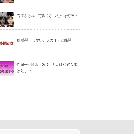
石原さとみ 可愛くなったのは何故？
創 哆開（しかい、シカイ）と離開
性同一性障害（GID）の人は30代以降
は厳しい。