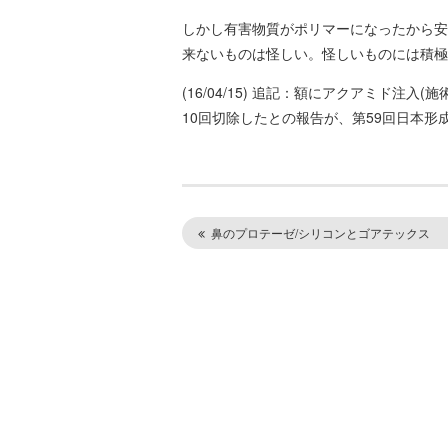
しかし有害物質がポリマーになったから安
来ないものは怪しい。怪しいものには積極
(16/04/15) 追記：額にアクアミド
10回切除したとの報告が、第59回日本
鼻のプロテーゼ/シリコンとゴアテックス