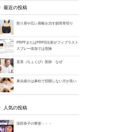
最近の投稿
怒り肩や広い肩幅を治す鎖骨骨切り
PRPFまたはPRPG注射がフィブラスト
スプレー添加では危険
直美（ちょくび）医師 なぜ
鼻尖縮小は鼻柱で切開しない方が良い
人気の投稿
深田恭子の整形・・・