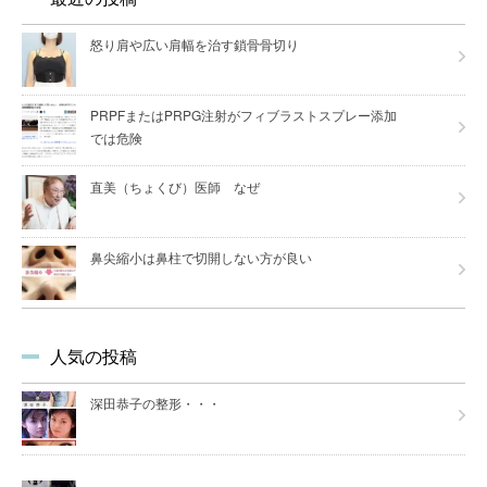
怒り肩や広い肩幅を治す鎖骨骨切り
PRPFまたはPRPG注射がフィブラストスプレー添加
では危険
直美（ちょくび）医師 なぜ
鼻尖縮小は鼻柱で切開しない方が良い
人気の投稿
深田恭子の整形・・・