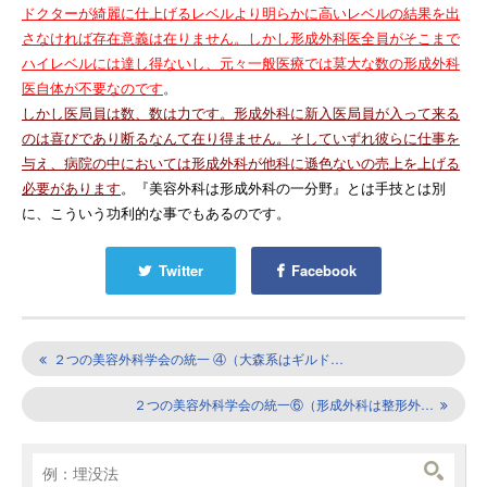
ドクターが綺麗に仕上げるレベルより明らかに高いレベルの結果を出
さなければ存在意義は在りません。しかし形成外科医全員がそこまで
ハイレベルには達し得ないし、元々一般医療では莫大な数の形成外科
医自体が不要なのです
。
しかし医局員は数、数は力です。形成外科に新入医局員が入って来る
のは喜びであり断るなんて在り得ません。そしていずれ彼らに仕事を
与え、病院の中においては形成外科が他科に遜色ないの売上を上げる
必要があります
。『美容外科は形成外科の一分野』とは手技とは別
に、こういう功利的な事でもあるのです。
Twitter
Facebook
２つの美容外科学会の統一 ④（大森系はギルド…
２つの美容外科学会の統一⑥（形成外科は整形外…