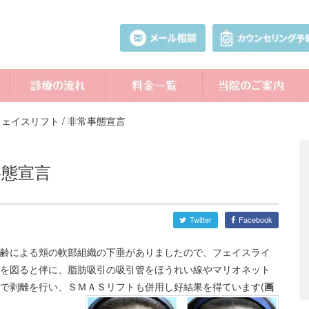
フェイスリフト / 非常事態宣言
事態宣言
Twitter
Facebook
齢による頬の軟部組織の下垂がありましたので、フェイスライ
を図ると伴に、脂肪吸引の吸引管をほうれい線やマリオネット
で剥離を行い、ＳＭＡＳリフトも併用し好結果を得ています(
画