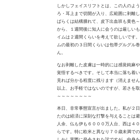
しかしフェイスリフトとは、この人のよう
ろ・耳上まで切開が入り、広範囲に剥離し
ばらくは結構腫れて、皮下出血班も黄色～
から、１週間後に知人に会うのは厳しいも
イムは２週間くらいを考えて欲しいです。
ムの最初の３日間くらいは包帯グルグル巻
ん。
なお剥離した皮膚は一時的には感覚鈍麻や
覚悟するべきです。そして本当に落ち着い
見れば分かる程度に残ります（消えません
以上、お手軽ではないのですが、若さを取
～～～～～～～～
本日、非常事態宣言が出ました。私が２日
たのは経済に深刻な打撃を与えることは避
人余、仏も伊も６０００万人台、西は４０
らです。特に欧米と異なり７０歳未満での
しかし実際に発令された訳ですが、中身を