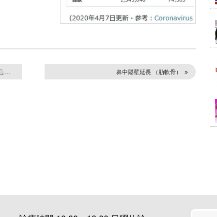
言…
鼻中隔壁延長 （肋軟骨）