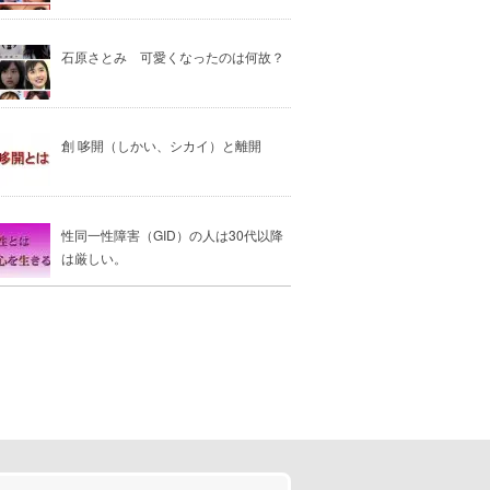
石原さとみ 可愛くなったのは何故？
創 哆開（しかい、シカイ）と離開
性同一性障害（GID）の人は30代以降
は厳しい。