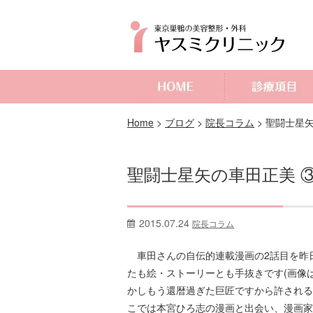
よくあるご質問
Home
>
ブログ
>
院長コラム
>
聖闘士星矢
聖闘士星矢の車田正美 
2015.07.24
院長コラム
車田さんの自伝的連載漫画の2話目を昨
たも絵・ストーリーとも手抜きです(画像は
かしもう還暦過ぎた巨匠ですから許される
こでは本宮ひろ志の漫画と出会い、漫画家