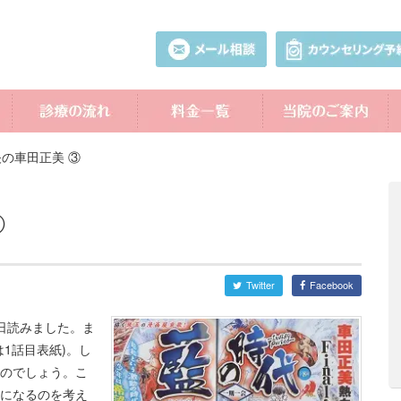
の車田正美 ③
③
Twitter
Facebook
日読みました。ま
1話目表紙)。し
のでしょう。こ
になるのを考え