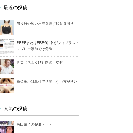
最近の投稿
怒り肩や広い肩幅を治す鎖骨骨切り
PRPFまたはPRPG注射がフィブラスト
スプレー添加では危険
直美（ちょくび）医師 なぜ
鼻尖縮小は鼻柱で切開しない方が良い
人気の投稿
深田恭子の整形・・・