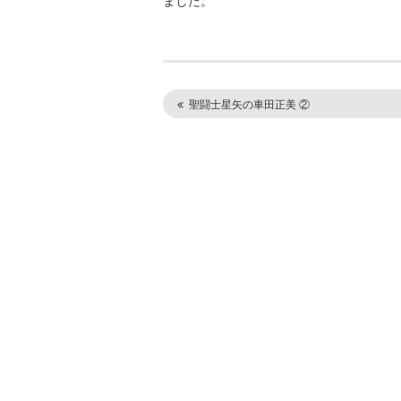
ました。
聖闘士星矢の車田正美 ②