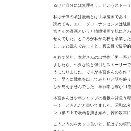
るけど自分には無理そう。というストーリ
私は子供の頃は漫画とは手塚漫画であり、
読めても、エロ・グロ・ナンセンスは駄目
宮さんの漫画というと喧嘩漫画で肌に合わ
せんでした。ところが私が高校を卒業した
し、ふと読んでみますと、真面目で哲学的
それで翌年、本宮さんの出世作「男一匹ガキ
ましたら、ヘタな絵と強引なストーリーで
うになりました。ですが本宮さんの次作「
で、早々に戦車を出してみたりと話を盛り
しか見えませんでした。単行本も確か11
本宮さんは少年ジャンプの看板を背負う程
ー！」と叫んだと書いてました。昭和55
ンゴ箱の上で漫画を描き始め、苦節数年に
こういうのをカッコ良いと、私はその頃思