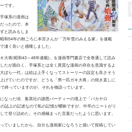
ーです。
手塚系の漫画は
だったので、本
ずと読みもしま
昭和54年の秋ごろに本宮さんが「万年雪のみえる家」を連載
で凄く良いと感嘆しました。
大将(昭和43～48年連載)」を漫画専門書店で全巻通して読み
したが面白く、手塚系とは全く異質な漫画の存在を意識するよ
大ぼら一代」は絵は上手くなってストーリーの設定も良さそう
上げていたのですが、どうも「男一匹ガキ大将」の焼き直しに
巻で終っていますのが、それを物語っています。
になった頃、集英社の謝恩パーティーの壇上で「バカヤロ
年の誌上の記述なので私の記憶が曖昧ですが、中卒のニートがリ
して登り詰めた。その感極まった言葉だったように思います。
っていましたから、自分も漫画家になろうと描いて投稿してい