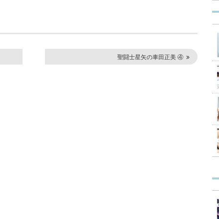
聖闘士星矢の車田正美 ④