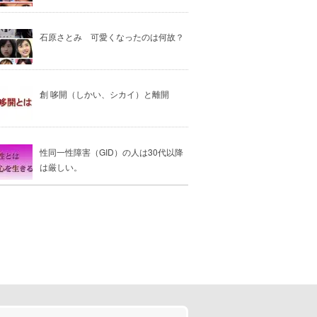
石原さとみ 可愛くなったのは何故？
創 哆開（しかい、シカイ）と離開
性同一性障害（GID）の人は30代以降
は厳しい。