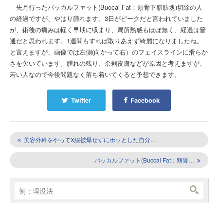
先月行ったバッカルファット(Buccal Fat：頬骨下脂肪塊)切除の人
の経過ですが、やはり腫れます。3日がピークだと言われていました
が、術後の痛みは軽く早期に収まり、局所熱感もほぼ無く、経過は普
通だと思われます。1週間もすれば取りあえず綺麗になりましたね。
と言えますが、画像では左側(向かって右）のフェイスラインに滑らか
さを欠いています。腫れの残り、余剰皮膚などが原因と考えますが、
若い人なので今後問題なく落ち着いてくると予想できます。
Twitter
Facebook
美容外科をやってX線被爆せずにホッとした自分…
バッカルファット(Buccal Fat：頬骨…