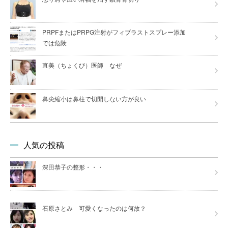
PRPFまたはPRPG注射がフィブラストスプレー添加
では危険
直美（ちょくび）医師 なぜ
鼻尖縮小は鼻柱で切開しない方が良い
人気の投稿
深田恭子の整形・・・
石原さとみ 可愛くなったのは何故？