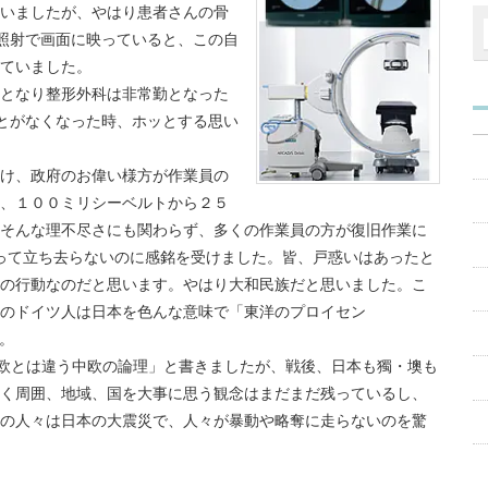
いましたが、やはり患者さんの骨
照射で画面に映っていると、この自
ていました。
となり整形外科は非常勤となった
とがなくなった時、ホッとする思い
け、政府のお偉い様方が作業員の
、１００ミリシーベルトから２５
そんな理不尽さにも関わらず、多くの作業員の方が復旧作業に
って立ち去らないのに感銘を受けました。皆、戸惑いはあったと
の行動なのだと思います。やはり大和民族だと思いました。こ
のドイツ人は日本を色んな意味で「東洋のプロイセン
）。
欧とは違う中欧の論理」と書きましたが、戦後、日本も獨・墺も
く周囲、地域、国を大事に思う観念はまだまだ残っているし、
の人々は日本の大震災で、人々が暴動や略奪に走らないのを驚