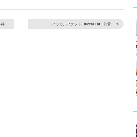
外科
バッカルファット(Buccal Fat：頬骨…