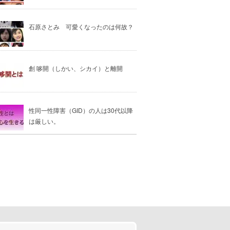
石原さとみ 可愛くなったのは何故？
創 哆開（しかい、シカイ）と離開
性同一性障害（GID）の人は30代以降
は厳しい。