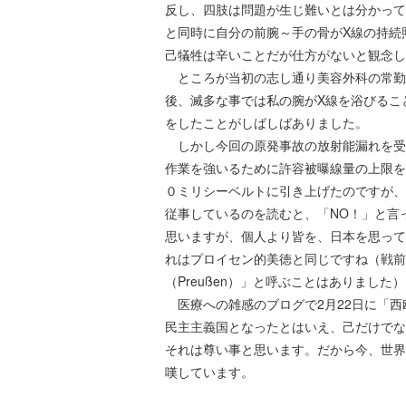
反し、四肢は問題が生じ難いとは分かって
と同時に自分の前腕～手の骨がX線の持続
己犠牲は辛いことだが仕方がないと観念し
ところが当初の志し通り美容外科の常勤
後、滅多な事では私の腕がX線を浴びるこ
をしたことがしばしばありました。
しかし今回の原発事故の放射能漏れを受
作業を強いるために許容被曝線量の上限を
０ミリシーベルトに引き上げたのですが、
従事しているのを読むと、「NO！」と言
思いますが、個人より皆を、日本を思って
れはプロイセン的美徳と同じですね（戦前
（Preußen）」と呼ぶことはありました
医療への雑感のブログで2月22日に「西
民主主義国となったとはいえ、己だけでな
それは尊い事と思います。だから今、世界
嘆しています。