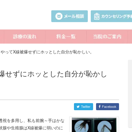
をやってX線被爆せずにホッとした自分が恥かしい。
被爆せずにホッとした自分が恥かし
Twitter
Facebook
透視を多用し、私も前腕～手はかな
状腺や生殖腺はX線被爆に弱いのに