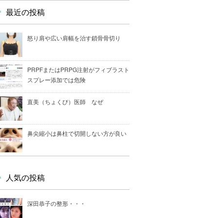
最近の投稿
怒り肩や広い肩幅を治す鎖骨骨切り
PRPFまたはPRPG注射がフィブラスト
スプレー添加では危険
直美（ちょくび）医師 なぜ
鼻尖縮小は鼻柱で切開しない方が良い
人気の投稿
深田恭子の整形・・・