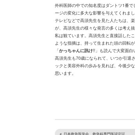
外科医師の中での知名度はダントツ1番で
ージの変化に多大な影響を与えてくれまし
テレビなどで高須先生を見た人たちは、楽
が、高須先生の様々な発言の多くは考え抜
私は観ています。高須先生と直接話したこ
ような指摘は、持って生まれた頭の回転が
「
かっちゃんに訊け
!!」も読んで大変面
高須先生も70歳になられて、いつか引退
ックと美容外科の歩みを見れば、今後少な
思います。
日本救急医学会 救急科専門医認定証