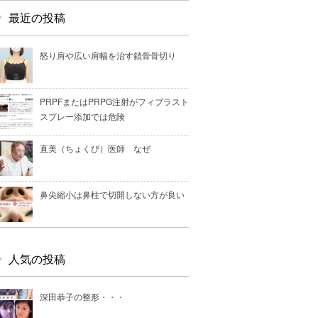
最近の投稿
怒り肩や広い肩幅を治す鎖骨骨切り
PRPFまたはPRPG注射がフィブラスト
スプレー添加では危険
直美（ちょくび）医師 なぜ
鼻尖縮小は鼻柱で切開しない方が良い
人気の投稿
深田恭子の整形・・・