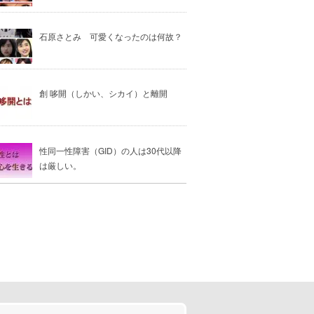
石原さとみ 可愛くなったのは何故？
創 哆開（しかい、シカイ）と離開
性同一性障害（GID）の人は30代以降
は厳しい。