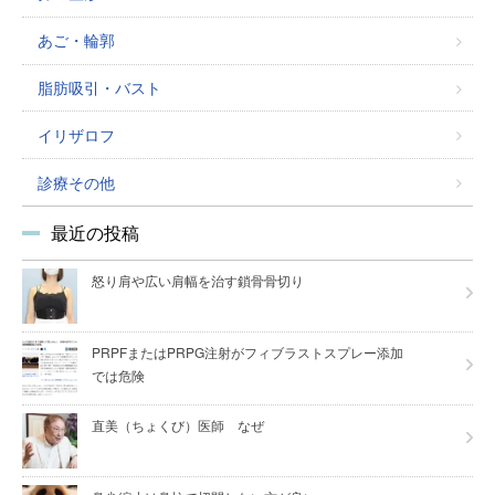
あご・輪郭
脂肪吸引・バスト
イリザロフ
診療その他
最近の投稿
怒り肩や広い肩幅を治す鎖骨骨切り
PRPFまたはPRPG注射がフィブラストスプレー添加
では危険
直美（ちょくび）医師 なぜ