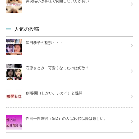
鼻尖縮小は鼻柱で切開しない方が良い
人気の投稿
深田恭子の整形・・・
石原さとみ 可愛くなったのは何故？
創 哆開（しかい、シカイ）と離開
性同一性障害（GID）の人は30代以降は厳しい。