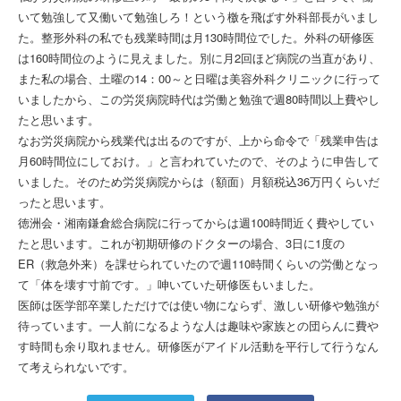
いて勉強して又働いて勉強しろ！という檄を飛ばす外科部長がいまし
た。整形外科の私でも残業時間は月130時間位でした。外科の研修医
は160時間位のように見えました。別に月2回ほど病院の当直があり、
また私の場合、土曜の14：00～と日曜は美容外科クリニックに行って
いましたから、この労災病院時代は労働と勉強で週80時間以上費やし
たと思います。
なお労災病院から残業代は出るのですが、上から命令で「残業申告は
月60時間位にしておけ。」と言われていたので、そのように申告して
いました。そのため労災病院からは（額面）月額税込36万円くらいだ
ったと思います。
徳洲会・湘南鎌倉総合病院に行ってからは週100時間近く費やしてい
たと思います。これが初期研修のドクターの場合、3日に1度の
ER（救急外来）を課せられていたので週110時間くらいの労働となっ
て「体を壊す寸前です。」呻いていた研修医もいました。
医師は医学部卒業しただけでは使い物にならず、激しい研修や勉強が
待っています。一人前になるような人は趣味や家族との団らんに費や
す時間も余り取れません。研修医がアイドル活動を平行して行うなん
て考えられないです。