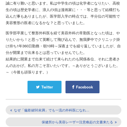
誠に有り難いと思います。私は中学生の頃は化学者になりたい、高校
生の頃は歴史学者に、浪人の頃は漫画家に・・・等と思って結構打ち
込んだ事もありましたが、医学部入学の時点では、半分位の可能性で
美容整形の医者になるかな？と思っていました。
医学部卒業して整形外科医を経て美容外科の常勤医となった頃は、や
りたいから！と思って英断して飛び込んで、無我夢中でクリニック掛
け持ち1年360日勤務・朝10時～深夜までを繰り返していましたが、自
分が開業まで出来るとは思っていませんでした。
結果的に開業まで出来て続けて来られたのも関係各位、それに患者さ
んのおかげ。私の方こそ言いたいです。～ありがとうございました。
～（今後も頑張ります。）
Twitter
Facebook
なぜ「偏差値50未満」でも一流の外科医になれ…
保健所から美容レーザー注意喚起の文書来たる