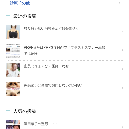
診療その他
最近の投稿
怒り肩や広い肩幅を治す鎖骨骨切り
PRPFまたはPRPG注射がフィブラストスプレー添加
では危険
直美（ちょくび）医師 なぜ
鼻尖縮小は鼻柱で切開しない方が良い
人気の投稿
深田恭子の整形・・・