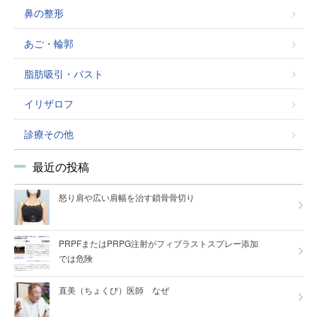
鼻の整形
あご・輪郭
脂肪吸引・バスト
イリザロフ
診療その他
最近の投稿
怒り肩や広い肩幅を治す鎖骨骨切り
PRPFまたはPRPG注射がフィブラストスプレー添加
では危険
直美（ちょくび）医師 なぜ