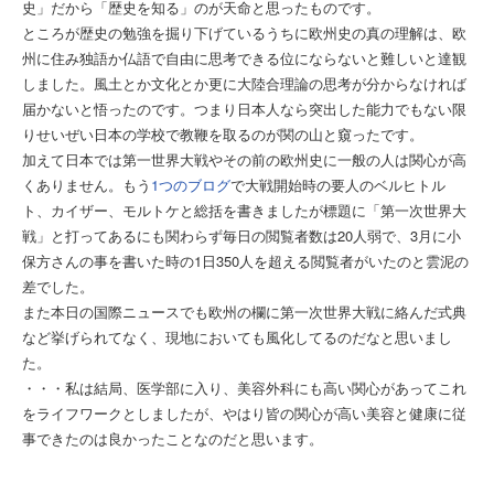
史」だから「歴史を知る」のが天命と思ったものです。
ところが歴史の勉強を掘り下げているうちに欧州史の真の理解は、欧
州に住み独語か仏語で自由に思考できる位にならないと難しいと達観
しました。風土とか文化とか更に大陸合理論の思考が分からなければ
届かないと悟ったのです。つまり日本人なら突出した能力でもない限
りせいぜい日本の学校で教鞭を取るのが関の山と窺ったです。
加えて日本では第一世界大戦やその前の欧州史に一般の人は関心が高
くありません。もう
1つのブログ
で大戦開始時の要人のベルヒトル
ト、カイザー、モルトケと総括を書きましたが標題に「第一次世界大
戦」と打ってあるにも関わらず毎日の閲覧者数は20人弱で、3月に小
保方さんの事を書いた時の1日350人を超える閲覧者がいたのと雲泥の
差でした。
また本日の国際ニュースでも欧州の欄に第一次世界大戦に絡んだ式典
など挙げられてなく、現地においても風化してるのだなと思いまし
た。
・・・私は結局、医学部に入り、美容外科にも高い関心があってこれ
をライフワークとしましたが、やはり皆の関心が高い美容と健康に従
事できたのは良かったことなのだと思います。