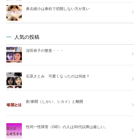
鼻尖縮小は鼻柱で切開しない方が良い
人気の投稿
深田恭子の整形・・・
石原さとみ 可愛くなったのは何故？
創 哆開（しかい、シカイ）と離開
性同一性障害（GID）の人は30代以降は厳しい。